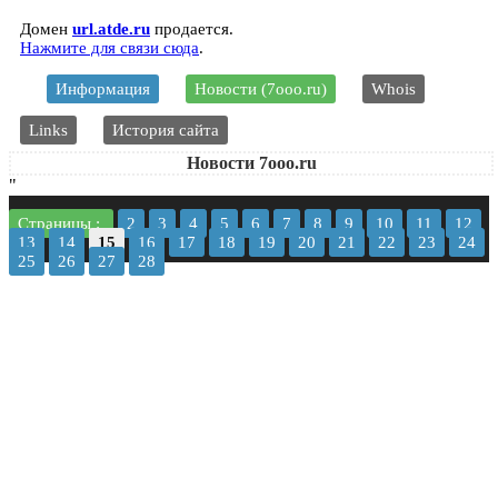
Домен
url.atde.ru
продается.
Нажмите для связи сюда
.
Информация
Новости (7ooo.ru)
Whois
Links
История сайта
Новости 7ooo.ru
"
Страницы :
2
3
4
5
6
7
8
9
10
11
12
13
14
15
16
17
18
19
20
21
22
23
24
25
26
27
28