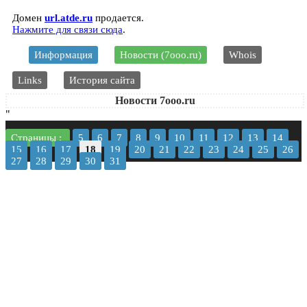
Домен
url.atde.ru
продается.
Нажмите для связи сюда
.
Информация
Новости (7ooo.ru)
Whois
Links
История сайта
Новости 7ooo.ru
"
Страницы :
5
6
7
8
9
10
11
12
13
14
15
16
17
18
19
20
21
22
23
24
25
26
27
28
29
30
31